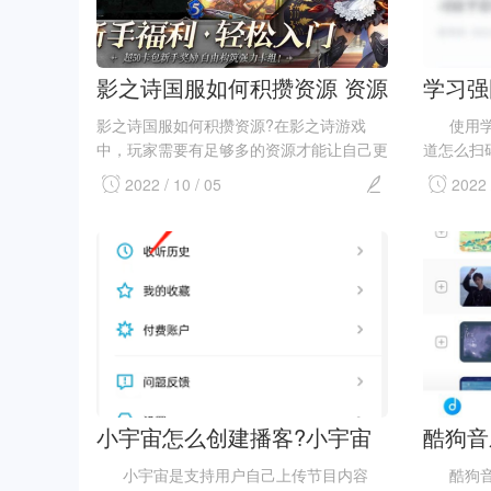
影之诗国服如何积攒资源 资源
学习强
积攒攻略介绍
习强国
影之诗国服如何积攒资源?在影之诗游戏
使用学习
中，玩家需要有足够多的资源才能让自己更
道怎么扫
好地发展并且立于不败之地，这些主要是通
扫码用单
2022 / 10 / 05
2022 
过争取更多的金币或者兑换券来获得。今天
哦。 &n...
小编为大家带来影之诗资源积攒攻略介绍，
即使今天你是...
小宇宙怎么创建播客?小宇宙
酷狗音
创建播客方法
闭?酷
小宇宙是支持用户自己上传节目内容
酷狗音乐