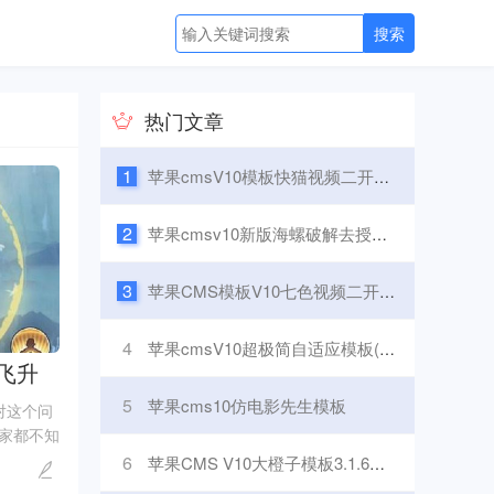
热门文章
1
苹果cmsV10模板快猫视频二开模板可封装双端APP
2
苹果cmsv10新版海螺破解去授权 无后门版
3
苹果CMS模板V10七色视频二开视频图片小说模板可封装APP
4
苹果cmsV10超极简自适应模板(横图)无文章模块PC+H5
飞升
5
苹果cms10仿电影先生模板
对这个问
家都不知
天小编就
6
苹果CMS V10大橙子模板3.1.6去授权版自适应
的攻略解