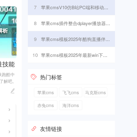
巧，在游
7
苹果cmsV10仿B站PC端和移动端主题 自适应
8
苹果cms插件整合dplayer播放器前置广告暂停广告等功能
9
苹果cms模板2025年酷狗直播伴侣使用指南：轻松解决音视频直播常见问题苹果cms
10
苹果cms模板2025年最新win下载方法详解，轻松解决下载问题苹果cms
性技能
铁跑酷中
热门标签
了解吧。
果有玩家
苹果cms
飞飞cms
马克斯cms
了一篇内
大全一览
赤兔cms
海洋cms
友情链接