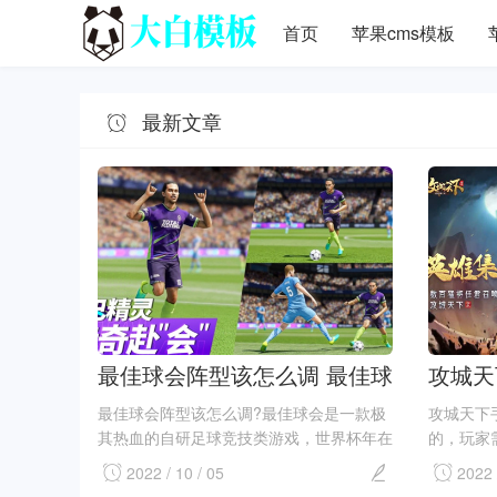
首页
苹果cms模板
最新文章
最佳球会阵型该怎么调 最佳球
攻城天
会调整阵型攻略
少钱 v
最佳球会阵型该怎么调?最佳球会是一款极
攻城天下
其热血的自研足球竞技类游戏，世界杯年在
的，玩家
这里震撼登场。游戏也是近期迎来了新版
不过vi
2022 / 10 / 05
2022 
本，并且给了玩家更好的射门进球体验。对
具，每个