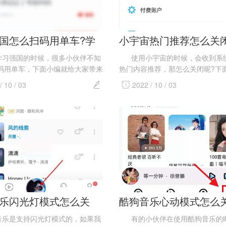
国怎么扫码用单车?学
小宇宙热门推荐怎么关
扫码用单车方法
宇宙热门推荐关闭教程
强国的时候，很多小伙伴不知
使用小宇宙的时候，会收到系
码用单车，下面小编就给大家带来
热门内容推荐，那怎么关闭呢?下
车方法，有需要的小伙伴不要错过
为大家带来了小宇宙热门内容推送
/ 10 / 03
2022 / 10 / 03
法，希望对你有所...
乐闪光灯模式怎么关
酷狗音乐心动模式怎么
狗音乐闪光灯模式关闭
酷狗音乐心动模式关闭
是支持闪光灯模式的，如果我
有的小伙伴在使用酷狗音乐的