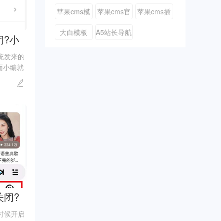
苹果cms模
苹果cms官
苹果cms插
板
网
件
大白模板
A5站长导航
闭?小
统发来的
面小编就
的关闭方
关闭?
方法
时候开启