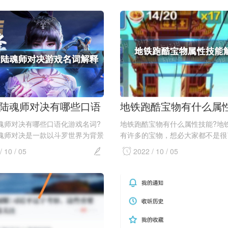
的道理。现在小编为大家带来攻城
答，让更多新老玩家了解飞升的技
戏中获得更...
陆魂师对决有哪些口语
地铁跑酷宝物有什么属
名词 游戏名词解释说明
宝物属性技能大全一览
魂师对决有哪些口语化游戏名词?
地铁跑酷宝物有什么属性技能?地
魂师对决是一款以斗罗世界为背景
有许多的宝物，想必大家都不是很
技游戏，在游戏中出现了很多一些
这些宝物它们各有其属性特点，如
/ 10 / 05
2022 / 10 / 05
游戏名词，这个对于刚接触的新玩
想更清楚了解它们，今天小编整理
的确很难读的懂，今天为大家带来
容较全面的地铁跑酷宝物属性技能
..
分享给大家...