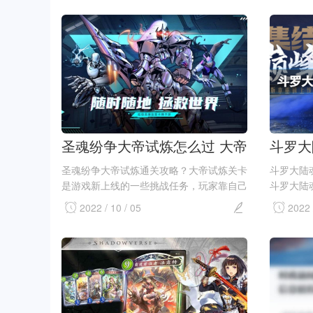
于我们这些足球小白来说，游戏的阵型调整
贵总有贵
问题始终是一...
天下v...
圣魂纷争大帝试炼怎么过 大帝
斗罗大
试炼通关攻略
化游戏
圣魂纷争大帝试炼通关攻略？大帝试炼关卡
斗罗大陆
是游戏新上线的一些挑战任务，玩家靠自己
斗罗大陆
的阵容可能很难通关，因为整体难度会比较
的战斗竞
2022 / 10 / 05
2022 
大一些，小编自己尝试打了一些也比较吃
口语化的
力，但总亏是依靠技巧来完成通关。接下来
家来说，
小编为大家带...
游戏名词解.