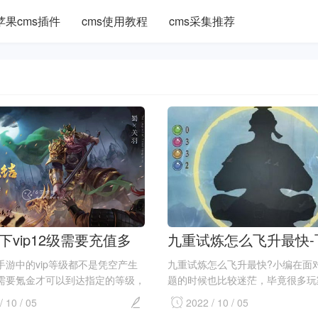
苹果cms插件
cms使用教程
cms采集推荐
下vip12级需要充值多
九重试炼怎么飞升最快-
ip12级价格介绍
技巧介绍
手游中的vip等级都不是凭空产生
九重试炼怎么飞升最快?小编在面
需要氪金才可以到达指定的等级，
题的时候也比较迷茫，毕竟很多玩
p确实可以获得不一样的特权以及道
道怎么更快更高甚至如何飞升，今
/ 10 / 05
2022 / 10 / 05
等级可以获得的东西也不尽相同，
为大家带来九重试炼怎么飞升最快